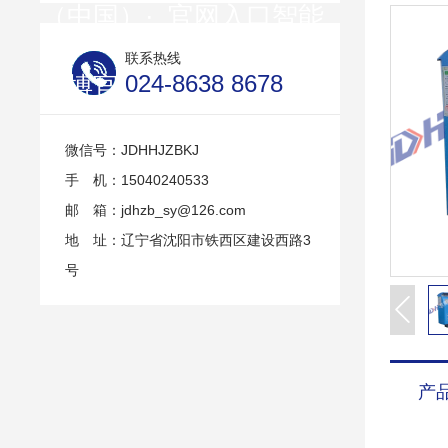
（中国）·_官网入口智能
联系热线
024-8638 8678
万搏官方注册-万搏（中
国）·_官网入口
微信号：JDHHJZBKJ
PRODUCT CENTER
手 机：15040240533
邮 箱：jdhzb_sy@126.com
地 址：辽宁省沈阳市铁西区建设西路3
号
产