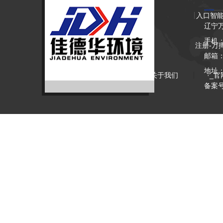
入口智
辽宁
手机：1
注册-万
邮箱：j
地址
网站首页
关于我们
·_
备案号