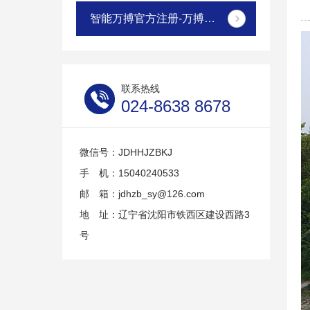
智能万搏官方注册-万搏（中国）·_官网入口
联系热线
024-8638 8678
微信号：JDHHJZBKJ
手 机：15040240533
邮 箱：jdhzb_sy@126.com
地 址：辽宁省沈阳市铁西区建设西路3
号