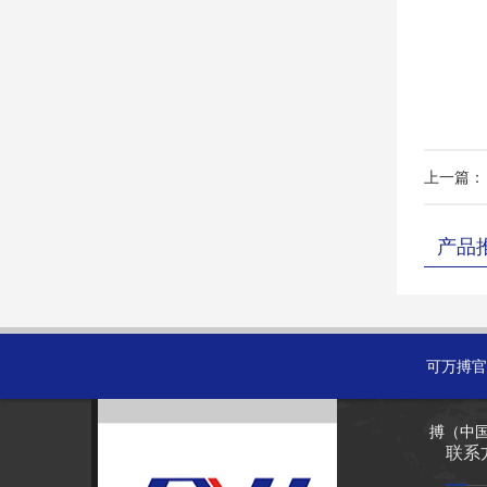
上一篇：
产品
可万搏官
搏（中国
联系