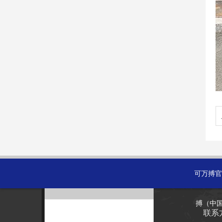
可万搏官
搏（中国
联系