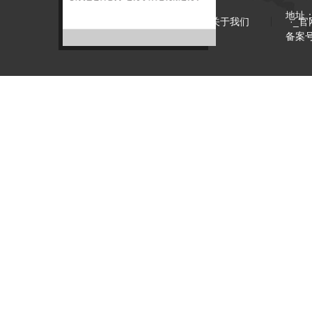
地址
网站首页
关于我们
·_
备案号