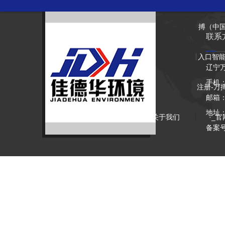
搏（中国
联系
入口智
辽宁
手机：1
注册-万
邮箱：j
地址
网站首页
关于我们
·_
备案号