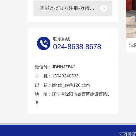
智能万搏官方注册-万搏（中国）·_官网入口
联系热线
024-8638 8678
微信号：JDHHJZBKJ
手 机：15040240533
邮 箱：jdhzb_sy@126.com
地 址：辽宁省沈阳市铁西区建设西路3
号
可万搏官