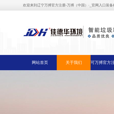
欢迎来到辽宁万搏官方注册-万搏（中国）·_官网入口装
网站首页
关于我们